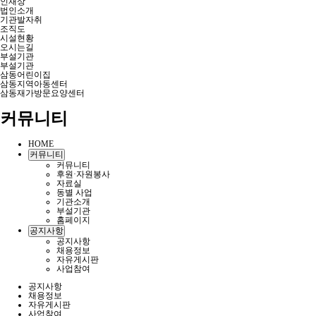
인재상
법인소개
기관발자취
조직도
시설현황
오시는길
부설기관
부설기관
삼동어린이집
삼동지역아동센터
삼동재가방문요양센터
커뮤니티
HOME
커뮤니티
커뮤니티
후원·자원봉사
자료실
동별 사업
기관소개
부설기관
홈페이지
공지사항
공지사항
채용정보
자유게시판
사업참여
공지사항
채용정보
자유게시판
사업참여