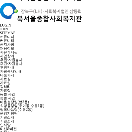
LOGIN
JOIN
SITEMAP
커뮤니티
커뮤니티
공지사항
채용정보
자유게시판
사업참여
후원·자원봉사
후원·자원봉사
후원안내
자원봉사안내
나눔가게
자료실
자료실
갤러리
자료집
동별 사업
동별 사업
마을성장팀(번3동)
희망동행팀(우이동·수유1동)
행복나눔팀(수유2동)
운영지원팀
기관소개
기관소개
인사말
미션&비전